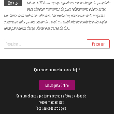
Clínica LUX é um espaço agradável e aconchegante, projetado
Off
para oferecer momentos de puro relaxamento e bem-estar.
Contamos com suítes climatizadas, bar exclusivo, estacionamento próprio e
segurança total, proporcionando a você um ambiente de conforto e discrição.
Ideal para quem deseja aliviar o estresse do dia…
Quer saber quem esta na casa hoje?
Massagista Online
Seja um cliente vip e tenha acesso as fotos e vídeos de
nossos massagistas
Faça seu cadastro agora.